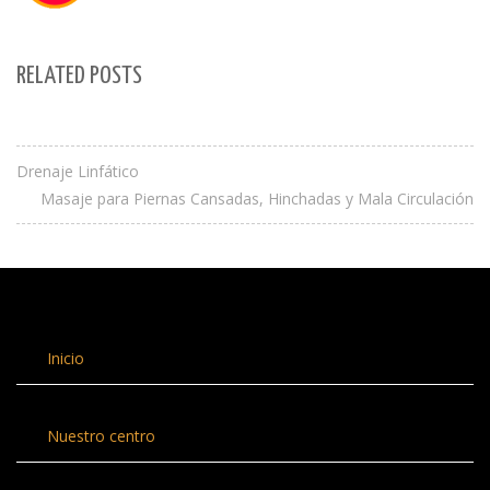
RELATED POSTS
Drenaje Linfático
Masaje para Piernas Cansadas, Hinchadas y Mala Circulación
Inicio
Nuestro centro