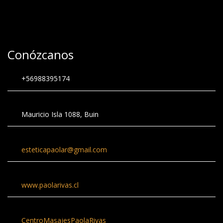
Conózcanos
+56988395174
Mauricio Isla 1088, Buin
esteticapaolar@gmail.com
www.paolarivas.cl
CentroMasajesPaolaRivas