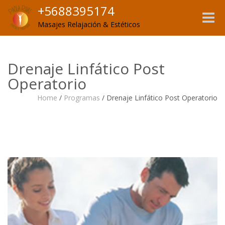
+5688395174
Toggle
Masajes Relajación & Estéticos
naviga
Drenaje Linfático Post
Operatorio
Home
/
Programas
/
Drenaje Linfático Post Operatorio